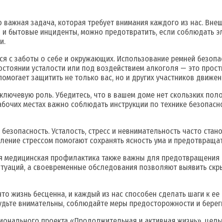
 важная задача, которая требует внимания каждого из нас. Внеш
 и бытовые инциденты, можно предотвратить, если соблюдать 
и.
ся с заботы о себе и окружающих. Использование ремней безопа
стоянии усталости или под воздействием алкоголя — это просты
омогает защитить не только вас, но и других участников движен
ключевую роль. Убедитесь, что в вашем доме нет скользких поло
абочих местах важно соблюдать инструкции по технике безопасн
 безопасность. Усталость, стресс и невнимательность часто стан
ление стрессом помогают сохранять ясность ума и предотвращат
 медицинская профилактика также важны для предотвращения в
итуаций, а своевременные обследования позволяют выявить скр
что жизнь бесценна, и каждый из нас способен сделать шаги к ее
удьте внимательны, соблюдайте меры предосторожности и береги
ционального проекта «Продолжительная и активная жизнь», це