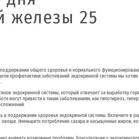
 железы 25
 поддержании общего здоровья и нормального функционирования
 недели профилактики заболеваний эндокринной системы мы хоти
.
ганов эндокринной системы, который отвечает за выработку гор
оте могут привести к таким заболеваниям, как гипотиреоз, гипе
осложнений.
ь в поддержании здоровья эндокринной системы. Включите в ра
 и овощи. Уменьшите потребление сахара и насыщенных жиров, ко
но выявить возможные проблемы. Консультации у эндокринолога