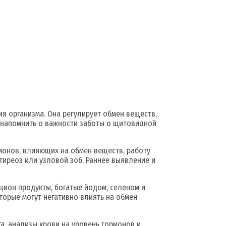
 организма. Она регулирует обмен веществ,
м напомнить о важности заботы о щитовидной
монов, влияющих на обмен веществ, работу
ртиреоз или узловой зоб. Раннее выявление и
цион продукты, богатые йодом, селеном и
торые могут негативно влиять на обмен
, анализы крови на уровень гормонов и