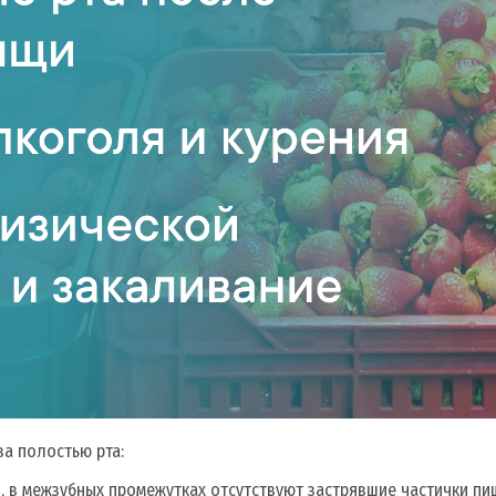
за полостью рта:
, в межзубных промежутках отсутствуют застрявшие частички пи